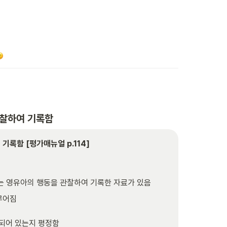
관찰하여 기록함
록함 [평가매뉴얼 p.114]

는 영유아의 행동을 관찰하여 기록한 자료가 있음
어짐

록되어 있는지 평정함