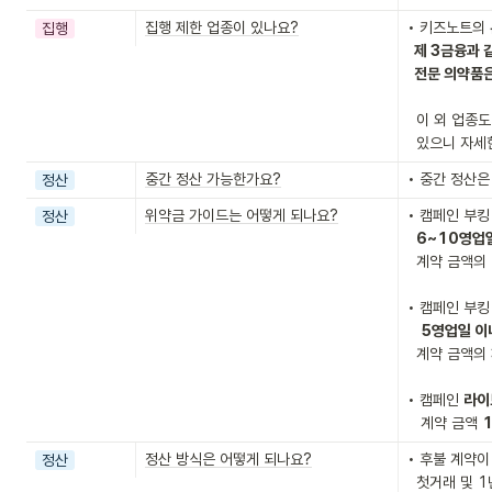
집행 제한 업종이 있나요?
• 키즈노트의 
집행
  제 3금융과 같은 업종, 의사의 처방전이 필요한

  전문 의약품
  이 외 업종도 내부 절차에 따라 집행이 제한될 수

  있으니 자
중간 정산 가능한가요?
• 중간 정산
정산
위약금 가이드는 어떻게 되나요?
• 캠페인 부킹
정산
6~10영업일
  계약 금액의 
• 캠페인 부킹
5영업일 이
  계약 금액의 
• 캠페인 
라이
   계약 금액 
정산 방식은 어떻게 되나요?
• 후불 계약이
정산
  첫거래 및 1년 거래 금액이 1억 미만일 경우
