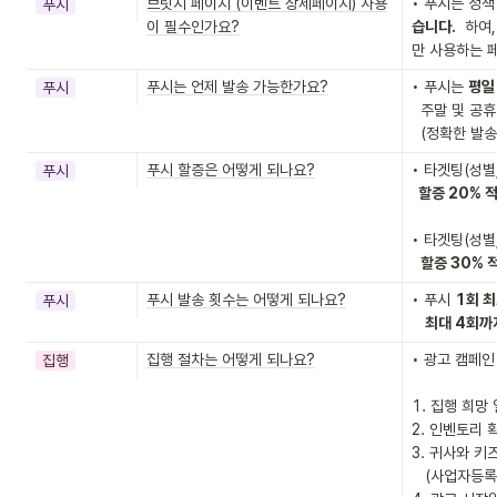
브릿지 페이지 (이벤트 상세페이지) 사용
• 푸시는 정책
푸시
이 필수인가요?
습니다.
  하
만 사용하는 
푸시는 언제 발송 가능한가요?
• 푸시는 
평일
푸시
  주말 및 공휴일은 발송이 불가합니다.

  (정확한 발
푸시 할증은 어떻게 되나요?
• 타겟팅(성별,
푸시
  할증 20% 
• 타겟팅(성별,
할증 30% 
푸시 발송 횟수는 어떻게 되나요?
• 푸시 
1회 최
푸시
최대 4회까
집행 절차는 어떻게 되나요?
• 광고 캠페인
집행
1. 집행 희망 
2. 인벤토리 
3. 귀사와 키
   (사업자등록증 전달 필요/첫 거래시 계약서 작성 필요)
