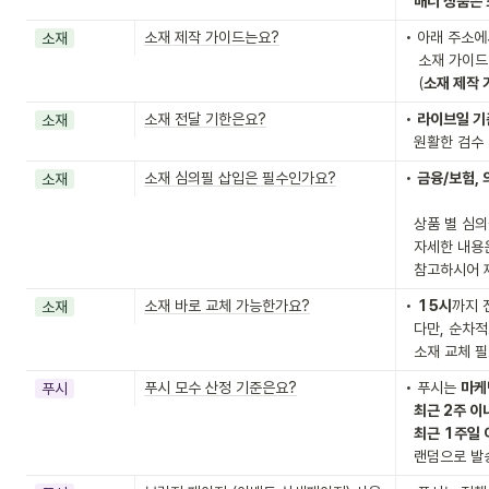
배너 상품은 
소재 제작 가이드는요?
• 아래 주소에
소재
   소재 가이드 및 PSD파일 확인이 가능합니다.

   (
소재 제작 
소재 전달 기한은요?
• 
라이브일 기
소재
  원활한 검
소재 심의필 삽입은 필수인가요?
• 
금융/보험,
소재
  상품 별 심의필 삽입 가이드가 상이하오니

  자세한 내
  참고하시어
소재 바로 교체 가능한가요?
• 
15시
까지 
소재
  다만, 순차적으로 업무 처리하고 있어 지연될 수 있으니

  소재 교체
푸시 모수 산정 기준은요?
• 푸시는 
마케
푸시
최근 2주 이
최근 1주일 
  랜덤으로 