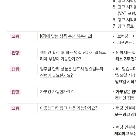
4. 광고 시작일
5. 광고 시작
    (VAT 포함/현금만 가능)

6. 광고 시작
7. 광고 종료
KPI에 맞는 상품 추천 해주세요!
•  브랜딩 :
집행
•  퍼포먼스 
캠페인 확정 후 최소 몇일 전까지 말씀드
• 원하시는 일
집행
려야 부킹이 가능한가요?
   최소 2주 전
일주일 단위 상품은 반드시 월요일부터
• 네, 맞습니다.
집행
진행이 필요한가요?
  ‘월요일 시작 ~ 일요일 종료’의 주 단위 상품은

월요일 시작
가부킹 가능한가요?
• 
가부킹은 진
집행
  캠페인 집
아웃링크/딥링크 사용 가능한가요?
• 랜딩 연결이
집행
  모든 광고 
• 랜딩 연결이
  제외하고 