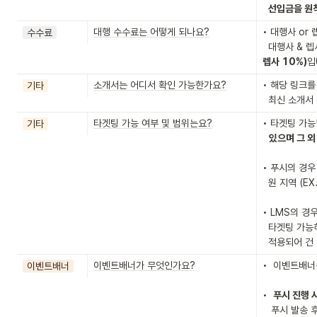
선입금을 원
대행 수수료는 어떻게 되나요?
• 대행사 or 
수수료
  대행사 & 렙
렙사 10%)
입
소개서는 어디서 확인 가능한가요?
• 해당 링크를 
기타
  최신 소개
타겟팅 가능 여부 및 범위는요?
• 타겟팅 가능
기타
   있으며 그
• 푸시의 경우 
  원 지역 (EX. 경기도 성남시) 타겟팅 적용이 가능합니다.

• LMS의 경우
  타겟팅 가능하며, 타겟팅 적용 시 20% 할증

  적용되어 건
이벤트배너가 무엇인가요?
•  이벤트배
이벤트배너
•  
푸시 진행 
   푸시 발송