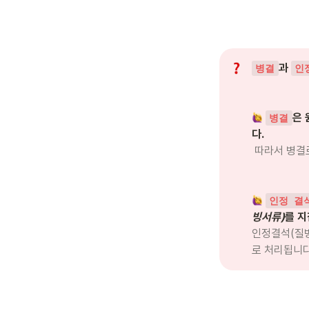
과 
병결
인
은 
병결
따라서 병결
인정 결
빙서류)
인정결석(질
로 처리됩니다