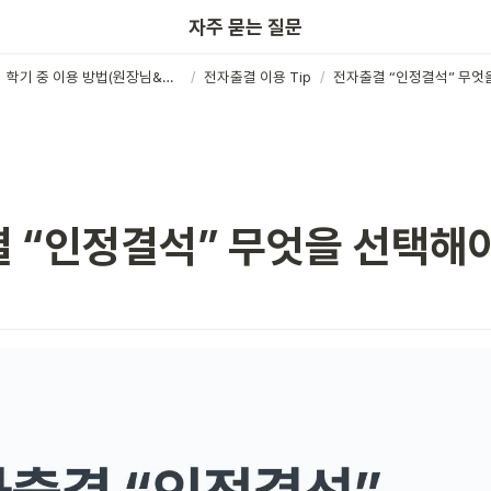
키노링크
자주 묻는 질문
학기 중 이용 방법(원장님&선생님)
/
전자출결 이용 Tip
/
 “인정결석” 무엇을 선택해