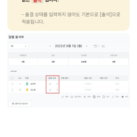
출석
- 출결 상태를 입력하지 않아도 기본으로 [출석]으로 
적용됩니다.