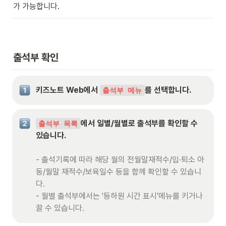
가 가능합니다.
출석부 확인
키즈노트 Web에서 
를 선택합니다.
출석부 메뉴
에서 일별/월별로 출석부를 확인할 수 
출석부 목록
있습니다. 

- 출석기록에 따라 해당 월의 전월말재적수/입·퇴소 아
동/월말 재적수/보육일수 등을 함께 확인할 수 있습니
다.

- 월별 출석부에서는 '등하원 시간 표시'메뉴를 키거나 
끌 수 있습니다.