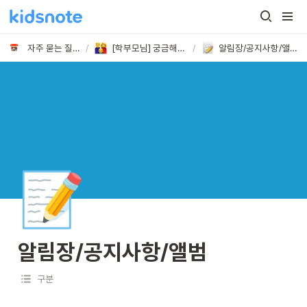
자주 묻는 질문
/
[학부모님] 궁금해요!
/
알림장/공지사항/앨범
📝
알림장/공지사항/앨범
구분