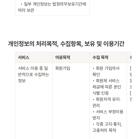
  • 일부 개인정보는 법정의무보유기간에 
따라 보관 
개인정보의 처리목적, 수집항목, 보유 및 이용기간
서비스
이용목적
수집 목적
수집
서비스 이용 중 일
회원가입
• 회원 가입의사 
[필수
반적으로 수집하는 
확인

밀번호
정보
• 회원제 서비스 
일 주
제공에 따른 본인 
호, 호
식별·인증

[선택
• 회원자격 유지·
진
관리

• 서비스 부정이용 
방지

• 각종 고지·통지, 
고충처리 목적