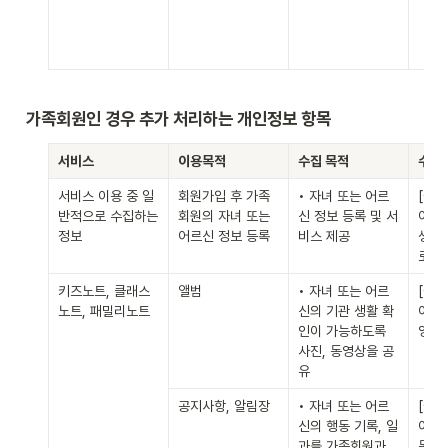
가족회원인 경우 추가 처리하는 개인정보 항목
서비스
이용목적
수집 목적
수집
서비스 이용 중 일
회원가입 후 가족 
• 자녀 또는 어르
[필수
반적으로 수집하는 
회원의 자녀 또는 
신 정보 등록 및 서
어르신
정보
어르신 정보 등록
비스 제공
생년월
로필 
키즈노트, 클래스
앨범
• 자녀 또는 어르
[필수
노트, 패밀리노트
신의 기관 생활 확
어르신
인이 가능하도록 
영상
사진, 동영상을 공
유
공지사항, 알림장
• 자녀 또는 어르
[필수
신의 행동 기록, 일
어르신
과를 가족회원과 
동영