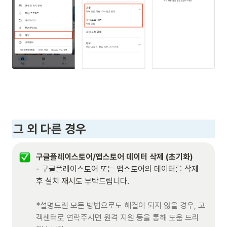
그 외 다른 경우
- 구글플레이스토어 또는 앱스토어의 데이터를 삭제 
후 설치 재시도 부탁드립니다.

*설명드린 모든 방법으로도 해결이 되지 않을 경우, 고
객센터로 연락주시면 원격 지원 등을 통해 도움 드리