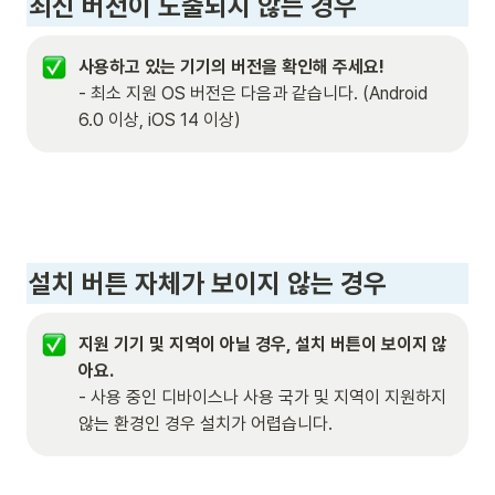
최신 버전이 노출되지 않는 경우
- 최소 지원 OS 버전은 다음과 같습니다. (Android 
6.0 이상, iOS 14 이상)
설치 버튼 자체가 보이지 않는 경우
지원 기기 및 지역이 아닐 경우, 설치 버튼이 보이지 않
- 사용 중인 디바이스나 사용 국가 및 지역이 지원하지 
않는 환경인 경우 설치가 어렵습니다.