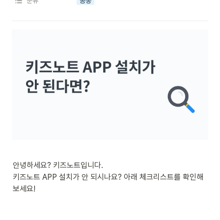
분류
공통
안녕하세요? 키즈노트입니다.

키즈노트 APP 설치가 안 되시나요? 아래 체크리스트를 확인해
보세요!