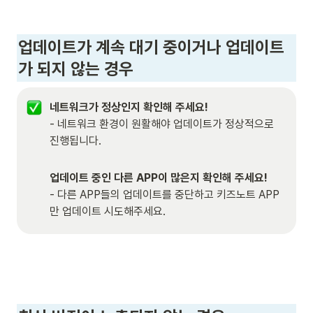
업데이트가 계속 대기 중이거나 업데이트
가 되지 않는 경우
- 네트워크 환경이 원활해야 업데이트가 정상적으로 
진행됩니다.

- 다른 APP들의 업데이트를 중단하고 키즈노트 APP
만 업데이트 시도해주세요.