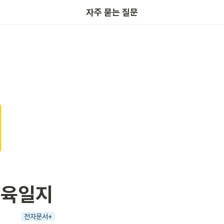
키노링크
자주 묻는 질문
 보육일지
전자문서+