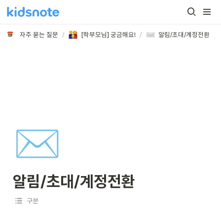
자주 묻는 질문
/
[학부모님] 궁금해요!
/
알림/초대/계정전환
✉️
알림/초대/계정전환
구분