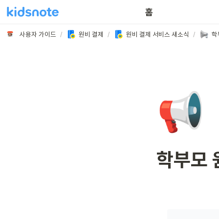
홈
사용자 가이드
/
원비 결제
/
원비 결제 서비스 새소식
/
학
📢
학부모 