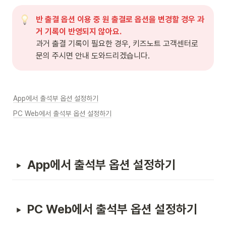
반 출결 옵션 이용 중 원 출결로 옵션을 변경할 경우 과
과거 출결 기록이 필요한 경우, 키즈노트 고객센터로 
문의 주시면 안내 도와드리겠습니다.
App에서 출석부 옵션 설정하기
PC Web에서 출석부 옵션 설정하기
App에서 출석부 옵션 설정하기
PC Web에서 출석부 옵션 설정하기