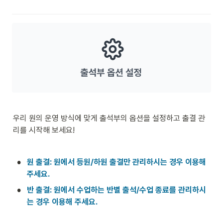
우리 원의 운영 방식에 맞게 출석부의 옵션을 설정하고 출결 관
리를 시작해 보세요!
•
원 출결: 원에서 등원/하원 출결만 관리하시는 경우 이용해 
주세요.
•
반 출결: 원에서 수업하는 반별 출석/수업 종료를 관리하시
는 경우 이용해 주세요.